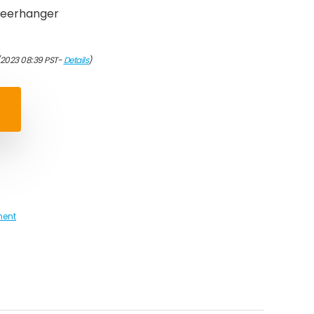
leerhanger
/2023 08:39 PST-
Details
)
ment