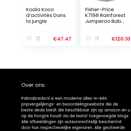
Koala Koco
Fisher-Price
d’activités Dans
K7198 Rainforest
la jungle
Jumperoo Baby
Hopper,
Veelkleurig
€
47.47
€
120.10
Over ons
Palmabreda.nl is een moderne alles-in-één
prijsvergelijkings- en beoordelingswebsite die de
beste deals biedt die beschikbaar zijn op amazon en u
op de hoogte houdt via de laatst toegevoegde blogs.
Alle afbeeldingen zijn auteursrechtelijk beschermd
door hun respectievelijke eigenaren. Alle geciteerde