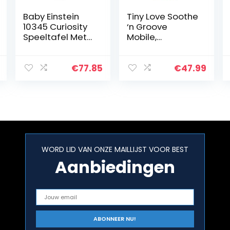
Baby Einstein
Tiny Love Soothe
10345 Curiosity
‘n Groove
Speeltafel Met
Mobile,
65 Melodieën,
Muziekmobiel
Afneembare
voor Baby’s, 0m
Voeten, Lichten,
+, 18 Melodieën,
€
77.85
€
47.99
Tandwielen En
Meadow Days
Nog Veel Meer…
WORD LID VAN ONZE MAILLIJST VOOR BEST
Aanbiedingen