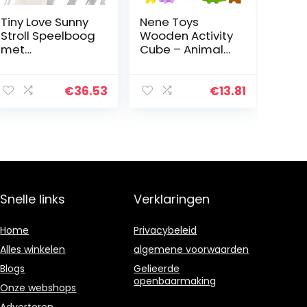
Tiny Love Sunny
Nene Toys
Stroll Speelboog
Wooden Activity
met
Cube – Animal
Rammelaars,
Sorter Set for
0m +, Universele
Babies and
Bevestigingsclip
Toddlers 1 2 3
€
36.53
€
13.81
s passen op elke
Years –
Wieg,
Montessori
Kinderwagen
Educational Toy
en…
with…
Snelle links
Verklaringen
Home
Privacybeleid
Alles winkelen
algemene voorwaarden
Blogs
Gelieerde
openbaarmaking
Onze webshops