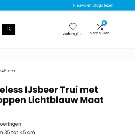
Nieuws en blogs lezen
0
Vergelijken
verlanglijst
5-45 cm
eless IJsbeer Trui met
oppen Lichtblauw Maat
voeringen
n 35 tot 45 cm