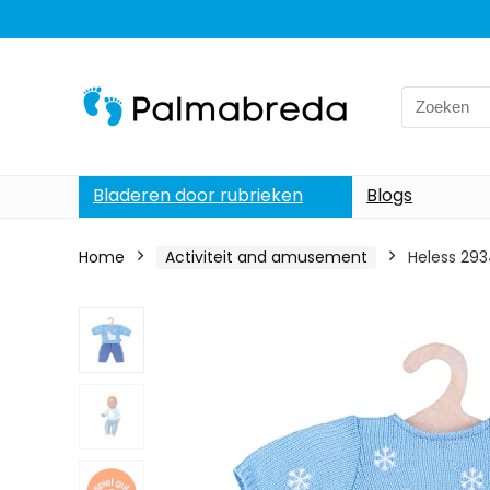
Search
for:
Bladeren door rubrieken
Blogs
Home
Activiteit and amusement
Heless 293