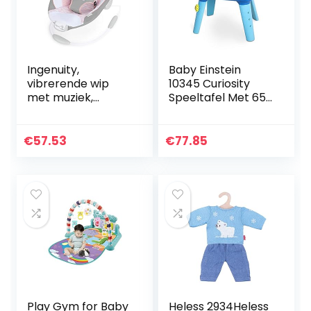
Ingenuity,
Baby Einstein
vibrerende wip
10345 Curiosity
met muziek,
Speeltafel Met 65
volumeregelaar,
Melodieën,
speelgoed,
Afneembare
gevoerde
Voeten, Lichten,
€
57.53
€
77.85
hoofdsteun,
Tandwielen En Nog
veiligheidsgordel,
Veel Meer…
antislip voeten…
Play Gym for Baby
Heless 2934Heless