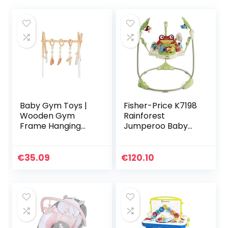
Baby Gym Toys |
Fisher-Price K7198
Wooden Gym
Rainforest
Frame Hanging
Jumperoo Baby
Toys for Infant –
Hopper,
Folding Wood
Veelkleurig
Frame Gym Toy
€
35.09
€
120.10
for Infant Boy Girl
Toddler…