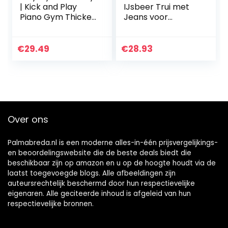
| Kick and Play
IJsbeer Trui met
Piano Gym Thicker
Jeans voor
Non-Slip | Visual,
Poppen Lichtblauw
Hearing, Touch,
Maat 35-45 cm
Cognitive
€
29.49
€
28.93
Development for
Baby…
Over ons
Palmabreda.nl is een moderne alles-in-één prijsvergelijkings-
en beoordelingswebsite die de beste deals biedt die
beschikbaar zijn op amazon en u op de hoogte houdt via de
laatst toegevoegde blogs. Alle afbeeldingen zijn
auteursrechtelijk beschermd door hun respectievelijke
eigenaren. Alle geciteerde inhoud is afgeleid van hun
respectievelijke bronnen.