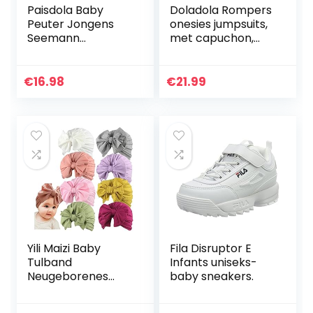
Paisdola Baby
Doladola Rompers
Peuter Jongens
onesies jumpsuits,
Seemann
met capuchon,
Rompertje Outfit
voor baby meisjes
en jongens, met
dierenprint, voor
€
16.98
€
21.99
de herfst en…
Yili Maizi Baby
Fila Disruptor E
Tulband
Infants uniseks-
Neugeborenes
baby sneakers.
Baby Mädchen
Krankenhaus Hut