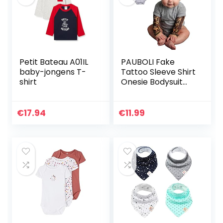
Petit Bateau A01IL
PAUBOLI Fake
baby-jongens T-
Tattoo Sleeve Shirt
shirt
Onesie Bodysuit
voor Baby jongen
3-24 Maanden
Grijs Zwart
€
17.94
€
11.99