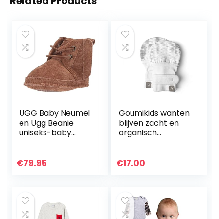
Related Products
UGG Baby Neumel
Goumikids wanten
en Ugg Beanie
blijven zacht en
uniseks-baby
organisch
Laars
(voorkomt
krassen en
voorkomt
€
79.95
€
17.00
ziektekiemen)
voor baby –
meisjes 3-6
maanden…