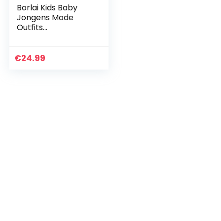
Borlai Kids Baby
Jongens Mode
Outfits
Trainingspak Set
Lange Mouw Hoodie
Sweatshirt + Broek
€
24.99
Voor 1-6 Jaar Oud