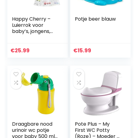
Happy Cherry –
Potje beer blauw
Luierrok voor
baby’s, jongens,
meisjes,
zuigelingen,
leerrok,
€
25.99
€
15.99
waterdicht, voor
kinderen,
luiertraining…
Draagbare nood
Pote Plus – My
urinoir wc potje
First WC Potty
voor baby 500 ml
(Roze) – Moeder &