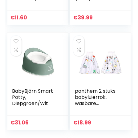
plasfles voor baby
Baby Award
kind kinderen auto
Winnaar 2021 –
reizen camping
Goud voor Beste
€
11.60
€
39.99
(voor jongens)
Potty Training
Product
BabyBjörn Smart
panthem 2 stuks
Potty,
babyluierrok,
Diepgroen/Wit
wasbare
trainingsrok voor
baby’s, jongens en
meisjes, 2-in-1
€
31.06
€
18.99
waterdicht,
absorberend…