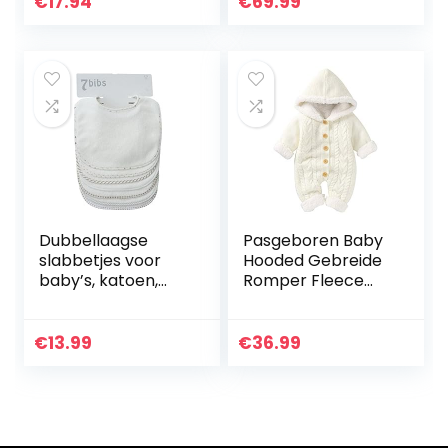
€
17.94
€
69.99
Dubbellaagse
Pasgeboren Baby
slabbetjes voor
Hooded Gebreide
baby’s, katoen,
Romper Fleece
zacht,
Trui Warmer
absorberend, 7
Sneeuwpak
stuks
Jumpsuit Overall
€
13.99
€
36.99
Onesies Baby
Winter
Bovenkleding…