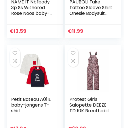
NAME IT Nbfbody
PAUBOLI Fake
3p Ss Withered
Tattoo Sleeve Shirt
Rose Noos baby-
Onesie Bodysuit
meisjes Baby en
voor Baby jongen
peuter Set
3-24 Maanden
ondergoed
Grijs Zwart
€
13.59
€
11.99
Petit Bateau A01IL
Protest Girls
baby-jongens T-
Salopette DEEZE
shirt
TD 10K Breathabile
and waterproof
PFC-free