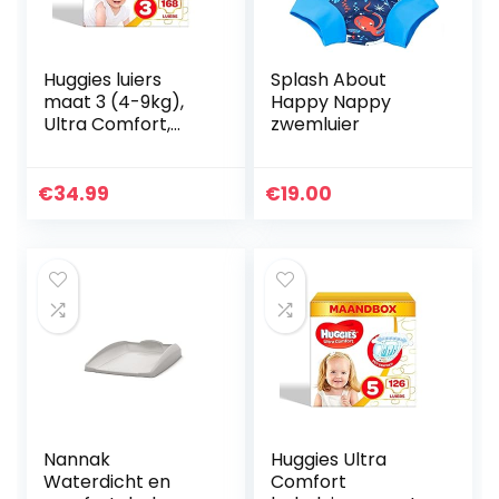
Huggies luiers
Splash About
maat 3 (4-9kg),
Happy Nappy
Ultra Comfort,
zwemluier
baby
voordeelverpakkin
g, 168 stuks
€
34.99
€
19.00
Nannak
Huggies Ultra
Waterdicht en
Comfort