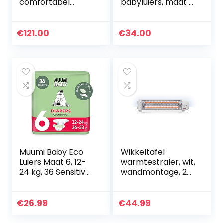
comfortabel
babyluiers, maat 5
aankleedkussen –
(11-25 kg), 126
aankleedkussen –
stuks (verpakking
antislip met
kan variëren)
€
121.00
€
34.00
meetlaat,
eenvoudig te
gebruiken na het…
Muumi Baby Eco
Wikkeltafel
Luiers Maat 6, 12-
warmtestraler, wit,
24 kg, 36 Sensitive
wandmontage, 2
Premium Luiers
warmtestanden
met Lekkage
en automatische
Barrière | Zacht en
uitschakeling
€
26.99
€
44.99
huidvriendelijk…