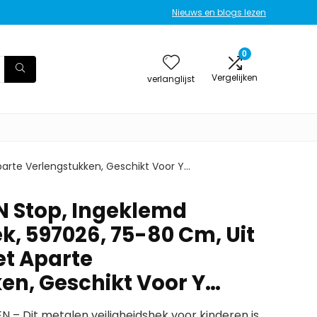
Nieuws en blogs lezen
0
Vergelijken
verlanglijst
parte Verlengstukken, Geschikt Voor Y…
 Stop, Ingeklemd
k, 597026, 75-80 Cm, Uit
et Aparte
en, Geschikt Voor Y…
 Dit metalen veiligheidshek voor kinderen is