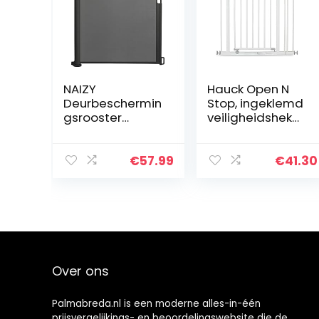
NAIZY
Hauck Open N
Deurbeschermin
Stop, ingeklemd
gsrooster
veiligheidshek
rolgordijn 0-150
met verlengstuk
cm
van 9 cm, 84-89
trapbeschermin
cm, uit te
€
57.99
€
41.30
gsrolgordijn
breiden met
hond
aparte
deurrooster en
verlengstukken…
baby traphekje…
Over ons
Palmabreda.nl is een moderne alles-in-één
prijsvergelijkings- en beoordelingswebsite die de