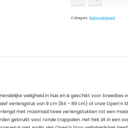
Category:
Babyveiligheid
endelijke veiligheid in huis en is geschikt voor breedtes 
sief verlengstuk van 9 cm (84 – 89 cm) of onze Open’n Sto
 verlengd met maximaal twee verlengstukken tot een maxi
rden gebruikt voor ronde trappalen. Het hek zit in een 
chroeven is niet nodig. Het Open’n Stop veiligheidshek he