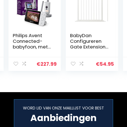
Philips Avent
BabyDan
Connected-
Configureren
babyfoon, met
Gate Extension
Full HD-camera
Wit 72cm
en Secure
Connect-
€
227.99
€
54.95
systeem,
inclusief Baby
Monitor+-app,
SCD923/26…
WORD LID VAN ONZE MAILLIJST VOOR BEST
Aanbiedingen