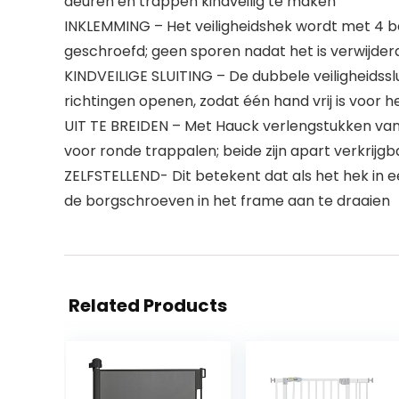
deuren en trappen kindveilig te maken
INKLEMMING – Het veiligheidshek wordt met 4 b
geschroefd; geen sporen nadat het is verwijder
KINDVEILIGE SLUITING – De dubbele veiligheids
richtingen openen, zodat één hand vrij is voor h
UIT TE BREIDEN – Met Hauck verlengstukken van
voor ronde trappalen; beide zijn apart verkrijgb
ZELFSTELLEND- Dit betekent dat als het hek in ee
de borgschroeven in het frame aan te draaien
Related Products