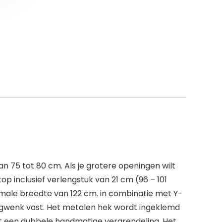
van 75 tot 80 cm. Als je grotere openingen wilt
p inclusief verlengstuk van 21 cm (96 – 101
male breedte van 122 cm. in combinatie met Y-
oogwenk vast. Het metalen hek wordt ingeklemd
eft een dubbele handmatige vergrendeling. Het