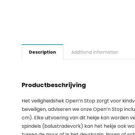
Description
Additional information
Productbeschrijving
Het veiligheidshek Open’n Stop zorgt voor kindvri
beveiligen, adviseren we onze Open’n Stop inclu
cm). Elke uitvoering van dit hekje kan worden
spindels (balustradevork) kan het hekje ook wo
tussen de muur of in het deurkozijn. Boren of s