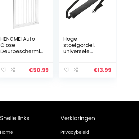
HENGMEI Auto
Hoge
Close
stoelgordel,
Deurbeschermin
universele
gsrooster,
baby-
traphekje met
veiligheidsgord
drukbevestiging,
el, hoge
€
50.99
€
13.99
beschermend
stoelgordel voor
rooster voor
zuigelingen en
kinderen of
peuters (grijs)
dieren…
Snelle links
Verklaringen
Home
Privacybeleid