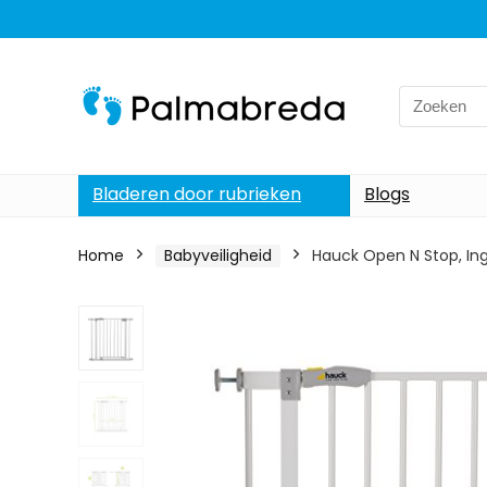
Search
for:
Bladeren door rubrieken
Blogs
Home
Babyveiligheid
Hauck Open N Stop, Ing