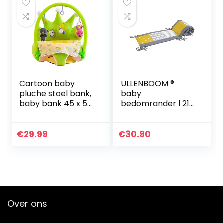
Cartoon baby
ULLENBOOM ®
pluche stoel bank,
baby
baby bank 45 x 50
bedomrander l 210
cm, zuigelingen
x 30 cm l
ondersteuning
stootrand voor
zitting
ledikantjes,
€
29.99
€
30.90
kristalfluweel,
hoofdbeschermer
baby speelgoed…
ledikant in de
maat 140 x 70 cm…
Over ons