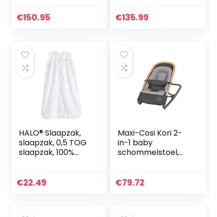
Speelbox
opvouwbare baby
Veiligheidshek
speelruimte met
€
150.95
€
135.99
Playpen Baby
veiligheidsslot &
Kunststof – Fridolin
educatief…
HALO® Slaapzak,
Maxi-Cosi Kori 2-
slaapzak, 0,5 TOG
in-1 baby
slaapzak, 100%
schommelstoel,
katoen, slaapzak,
lichtgewicht
voor
wipstoel met
pasgeborenen en
comfortabele
€
22.49
€
79.72
meisjes, 6-18
zitverkleiner, 0 – 9
maanden
kg, Essential…