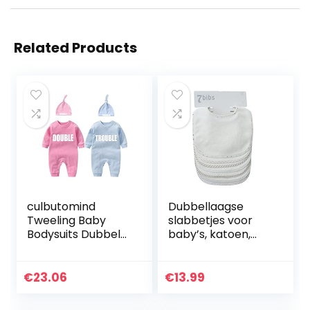
Related Products
culbutomind
Dubbellaagse
Tweeling Baby
slabbetjes voor
Bodysuits Dubbele
baby’s, katoen,
Problemen Leuke
zacht,
Outfit met hoed
absorberend, 7
Baby Pyjama
stuks
€
23.06
€
13.99
Nieuw Geboren
Meisje Kleding…