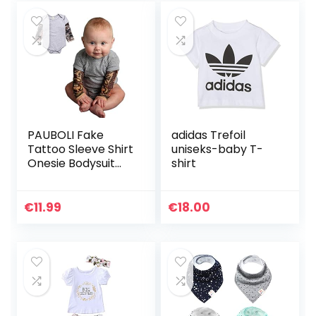
PAUBOLI Fake
adidas Trefoil
Tattoo Sleeve Shirt
uniseks-baby T-
Onesie Bodysuit
shirt
voor Baby jongen
3-24 Maanden
Grijs Zwart
€
11.99
€
18.00