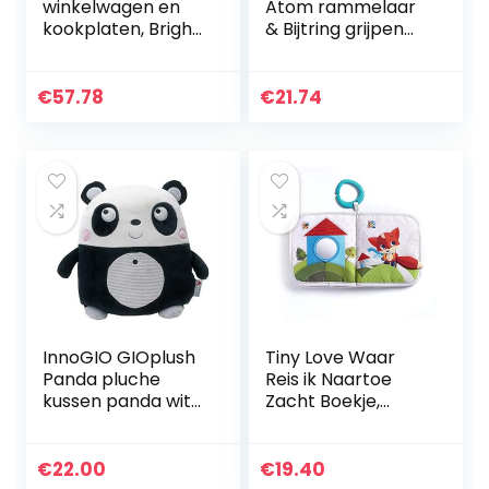
winkelwagen en
Atom rammelaar
kookplaten, Bright
& Bijtring grijpen
Starts Giggling
activiteit Baby
Gourmet
speelgoed,
veelkleurig, 1 Count
€
57.78
€
21.74
(Pack van 1)
InnoGIO GIOplush
Tiny Love Waar
Panda pluche
Reis ik Naartoe
kussen panda wit
Zacht Boekje,
en zwart 32 cm
Babyboek, 0m +,
voor kinderen,
Meadow Days
zacht en veilig
€
22.00
€
19.40
materiaal,