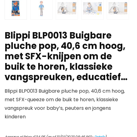
Blippi BLP0013 Buigbare
pluche pop, 40,6 cm hoog,
met SFX-knijpen om de
buik te horen, klassieke
vangspreuken, educatief…
Blippi BLP0013 Buigbare pluche pop, 40,6 cm hoog,
met SFX-queeze om de buik te horen, klassieke
vangspreuk voor baby’s, peuters en jongens
kinderen
Amazon.nl Price:
€
34.95
(as of 13/01/2023 08:46 PST-
Details
)