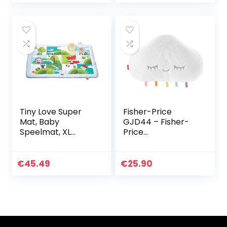
geschikt voor…
Tiny Love Super
Fisher-Price
Mat, Baby
GJD44 – Fisher-
Speelmat, XL
Price
Speeldeken,
wolksluimerspeeltj
Geschikt Vanaf de
e fonkelen &
Geboorte, 0m +,
knuffelen, zacht
€
45.49
€
25.90
150 x 100 cm,
sluimerspeeltje
Meadow Days
dat aan wieg kan…