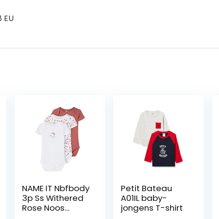
8 EU
NAME IT Nbfbody
Petit Bateau
3p Ss Withered
A01IL baby-
Rose Noos
jongens T-shirt
baby-meisjes