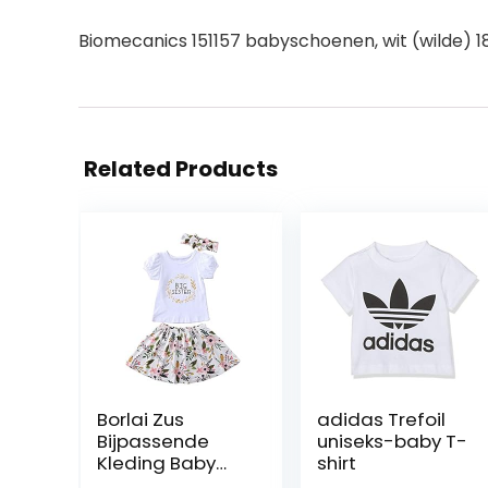
Biomecanics 151157 babyschoenen, wit (wilde) 1
Related Products
Borlai Zus
adidas Trefoil
Bijpassende
uniseks-baby T-
Kleding Baby
shirt
Meisjes Grote