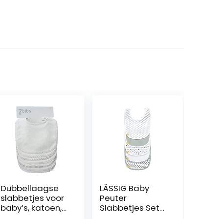
Dubbellaagse
LÄSSIG Baby
slabbetjes voor
Peuter
baby’s, katoen,
Slabbetjes Set
zacht,
(5 stuks)