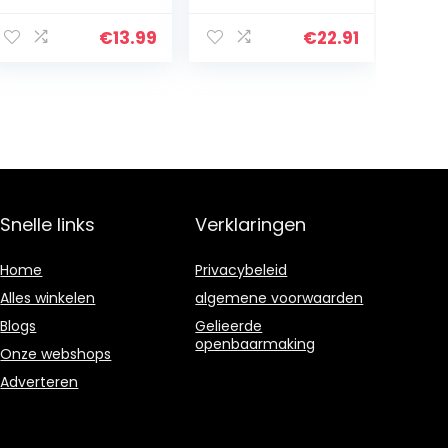
absorberend, 7
Klittenbandsluiti
stuks
ng katoen
€
13.99
€
22.91
waterdicht /
Value Pack Bib
Little Chums Cat
Snelle links
Verklaringen
Home
Privacybeleid
Alles winkelen
algemene voorwaarden
Blogs
Gelieerde
openbaarmaking
Onze webshops
Adverteren