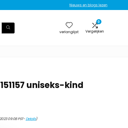
Nieuws en blogs lezen
0
Vergelijken
verlanglijst
151157 uniseks-kind
/2023 09:08 PST-
Details
)