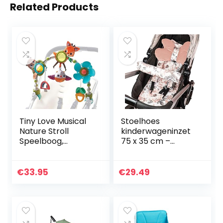
Related Products
Tiny Love Musical
Stoelhoes
Nature Stroll
kinderwageninzet
Speelboog,
75 x 35 cm –
Kinderwagen
buggyhoes
Speelboog met
stoelinzet voor
Dierenspeeltjes,
kinderzitje
€
33.95
€
29.49
0m +, Universele
ademend
Bevestigingsclips…
universelel Roos