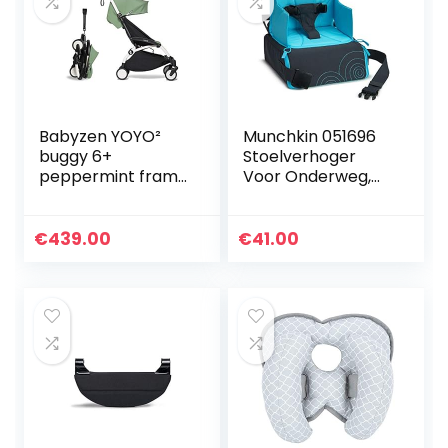
Babyzen YOYO²
Munchkin 051696
buggy 6+
Stoelverhoger
peppermint frame
Voor Onderweg,
wit
Opvouwbaar,
Reistas Verandert
In Stoelverhoger,
€
439.00
€
41.00
Met Ruimte Voor
Flessen…