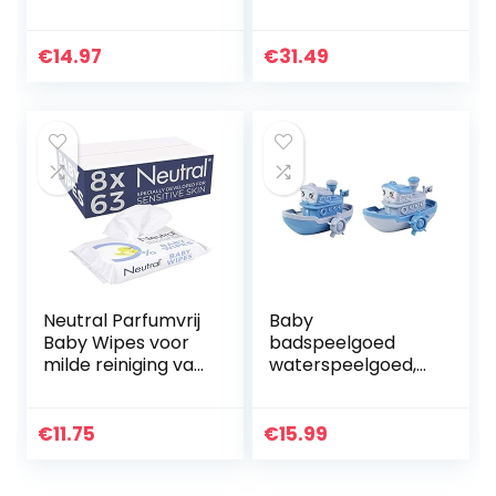
(Model
720 Vochtige
SCH480/00)
Doekjes
€
14.97
€
31.49
Neutral Parfumvrij
Baby
Baby Wipes voor
badspeelgoed
milde reiniging van
waterspeelgoed,
de gevoelige
speelgoedboot
babyhuid – 8 x 63
met optrekmotor
stuks –
badspeelgoed
€
11.75
€
15.99
Voordeelverpakkin
schip bad
g
speelgoed drijvend