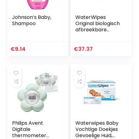
Johnson’s Baby,
WaterWipes
Shampoo
Original biologisch
afbreekbare
babydoekjes, voor
99,9% op water
gebaseerd &
€
9.14
€
37.37
ongeparfumeerd
voor de gevoelige…
Philips Avent
Waterwipes Baby
Digitale
Vochtige Doekjes
thermometer
Gevoelige Huid,