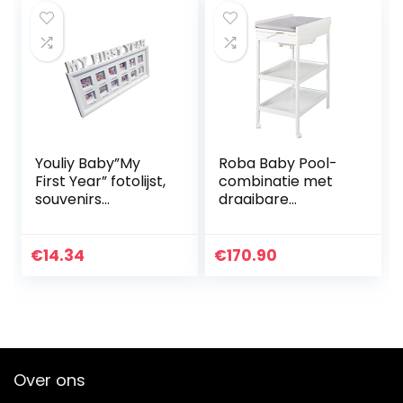
grijs
Youliy Baby”My
Roba Baby Pool-
First Year” fotolijst,
combinatie met
souvenirs
draaibare
herdenken
aankleedkussen”R
kinderen
oba style grijs”,
groeiende
luierrek van hout,
€
14.34
€
170.90
geheugengeschen
babybadstation
k – Mis de groei
met
van uw baby niet
geïntegreerde
Badkuip, wit, 2
remwielen
Over ons