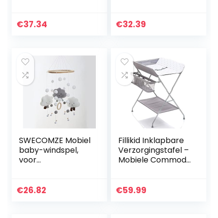
Easy Swaddle,
Babysluimerspeeltj
zachte katoenrijke
e — 11 Zintuigelijke
stof, 0-3m, kat en
Ontdekkingen —
€
37.34
€
32.39
muis
Imiteert
Ademende…
SWECOMZE Mobiel
Fillikid Inklapbare
baby-windspel,
Verzorgingstafel –
voor
Mobiele Commode
pasgeborenen,
met
mobiel bedbel,
Aankleedkussen,
babybed, mobiel
Veiligheidsgordel
€
26.82
€
59.99
voor baby’s,
en Opbergvakken
meisjes of jongens,
– Grijs met…