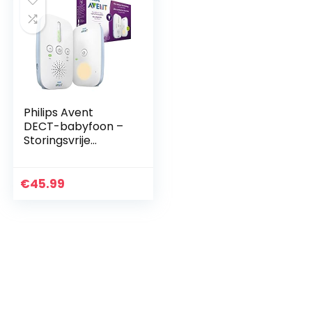
Philips Avent
DECT-babyfoon –
Storingsvrije
verbinding –
Energiebesparend
e ECO-modus –
€
45.99
Geluidsniveaulampj
es – Bereik tot…