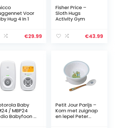
icco
Fisher Price –
ggennet Voor
Sloth Hugs
by Hug 4 In 1
Activity Gym
€
29.99
€
43.99
torola Baby
Petit Jour Parijs –
24 / MBP24
Kom met zuignap
dio Babyfoon –
en lepel Peter
gitale babyfoon
Rabbit – met zijn
t DECT-
Gift Box!,