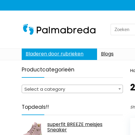
Search
for:
Bladeren door rubrieken
Blogs
Productcategorieën
H
‎
Select a category
Topdeals!!
Sh
superfit BREEZE meisjes
Sneaker