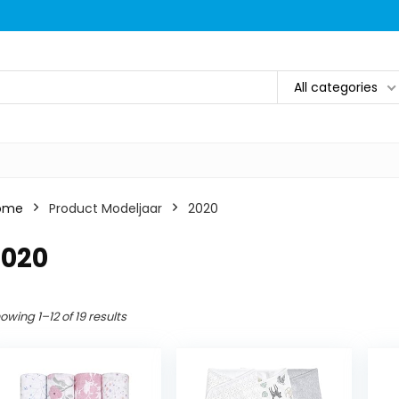
All categories
ome
Product Modeljaar
‎2020
2020
owing 1–12 of 19 results