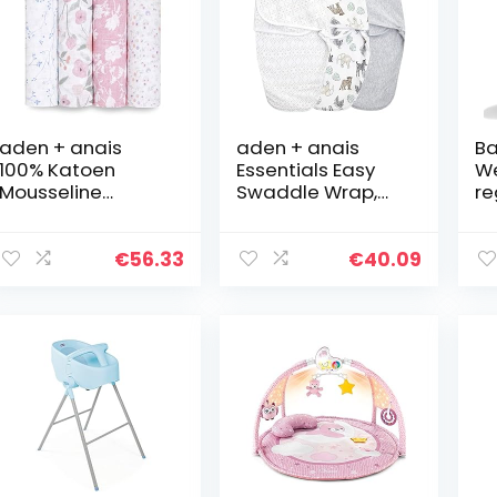
aden + anais
aden + anais
Ba
100% Katoen
Essentials Easy
We
Mousseline
Swaddle Wrap,
re
Swaddle &
Katoenen
Ci
Ontvangende
Gebreide Baby
Mi
Dekens voor Baby
Wrap,
Mi
€
56.33
€
40.09
Meisjes &
Pasgeboren
ki
Jongens,
Draagbare
ki
120x120cm,
Swaddle
ki
Ideale…
Slaapzak, 0-3…