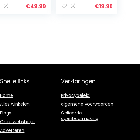
chnologie voor
Veelkleurig
€
49.99
€
19.95
diobewaking –
ergave van…
Snelle links
Verklaringen
Home
Privacybeleid
Alles winkelen
algemene voorwaarden
Blogs
Gelieerde
openbaarmaking
Onze webshops
Adverteren