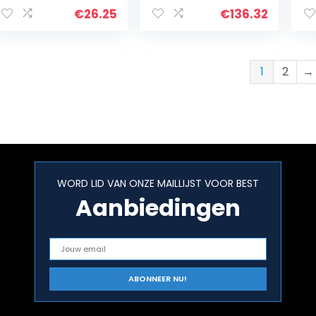
es, i-Size, 0
te
€
26.25
€
136.32
maanden, 4 jaar,
au
Zwart
We
1
2
→
WORD LID VAN ONZE MAILLIJST VOOR BEST
Aanbiedingen