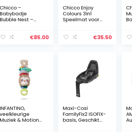
Chicco –
Chicco Enjoy
Ch
Babybadje
Colours 3in1
Mu
Bubble Nest –
Speelmat voor
Ba
Hoge Badstoel
Baby´s in Roze,
voor Douche –
Multifunctionele
Stoeltje voor
Elektronische
€
85.00
€
35.50
Badkuip – Vanaf
Speeldeken met
Geboorte tot 11
Speelboog…
kg…
INFANTINO,
Maxi-Cosi
Mo
veelkleurige
FamilyFix2 ISOFIX-
AM
Muziek & Motion
basis, Geschikt
Au
PullDown Luiaard
voor Baby- en
Di
Kinderautostoeltj
me