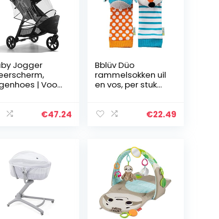
by Jogger
Bblüv Düo
erscherm,
rammelsokken uil
genhoes | Voor
en vos, per stuk
ty Elite 2, City
verpakt (1 x 69 g)
ni GT2 & City
ni 2
€
47.24
€
22.49
nderwagen
nderwagen
nderwagen…