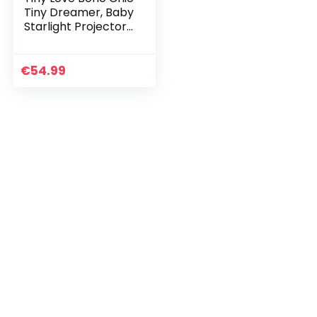
Tiny Dreamer, Baby
Starlight Projector
Mobile, Cot Musical
Mobile met
Rustgevend
€
54.99
Nachtlicht en…