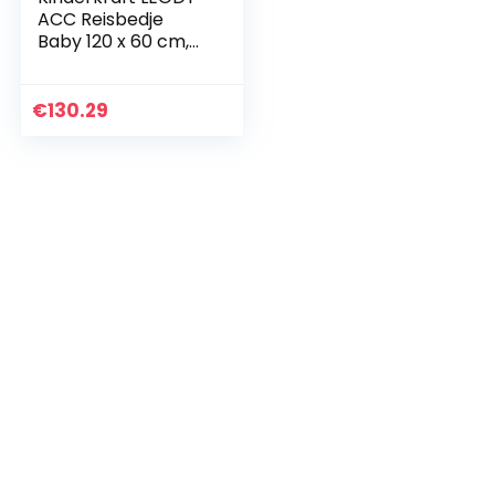
ACC Reisbedje
Baby 120 x 60 cm,
Muziekmobiel met
hangers en lichtjes,
Kinderreisbed,
€
130.29
Campingbedje
med…