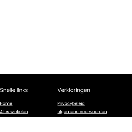
Snelle links
Verklaringen
Home
Privacybeleid
Alles winkelen
algemene voorwaarden
Blogs
Gelieerde
openbaarmaking
Onze webshops