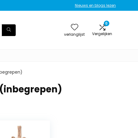
Nieuws en blogs lezen
0
Vergelijken
verlanglijst
(inbegrepen)
t. (inbegrepen)