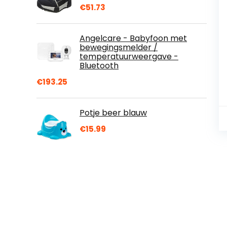
€
51.73
Angelcare - Babyfoon met
bewegingsmelder /
temperatuurweergave -
Bluetooth
€
193.25
Potje beer blauw
€
15.99