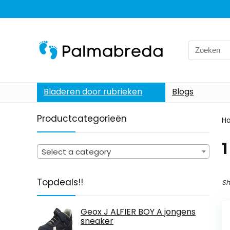
Search
for:
Bladeren door rubrieken
Blogs
Productcategorieën
H
‎
Select a category
Topdeals!!
Sh
Geox J ALFIER BOY A jongens
sneaker