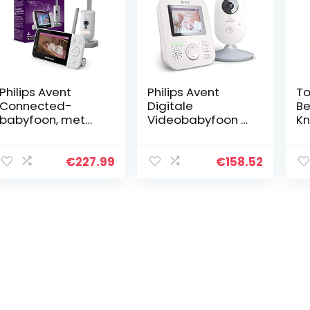
Philips Avent
Philips Avent
T
Connected-
Digitale
Be
babyfoon, met
Videobabyfoon –
Kn
Full HD-camera
2,7 inch
Op
en Secure
kleurenscherm –
en
Connect-
Hoge resolutie
€
227.99
€
158.52
systeem, inclusief
beeld en
Baby Monitor+-
nachzicht –
app, SCD923/26…
Beveiligde…