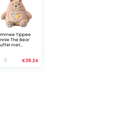
ommee Tippee
nnie The Bear
uffel met
laadbaar licht
 Slaapliedjes
€
38.24