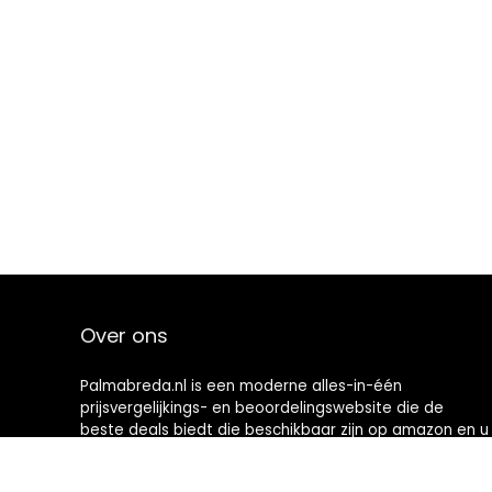
Over ons
Palmabreda.nl is een moderne alles-in-één
prijsvergelijkings- en beoordelingswebsite die de
beste deals biedt die beschikbaar zijn op amazon en u
op de hoogte houdt via de laatst toegevoegde blogs.
Alle afbeeldingen zijn auteursrechtelijk beschermd