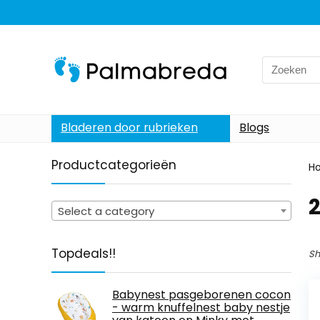
Search
for:
Bladeren door rubrieken
Blogs
Productcategorieën
H
‎
Select a category
Topdeals!!
Sh
Babynest pasgeborenen cocon
- warm knuffelnest baby nestje