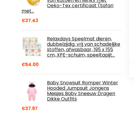
van katoen en Minky met
Oeko-Tex certificaat (Safari
met…
€
37.43
Relaxdays Speelmat dieren,
dubbelzijdig, vrij van schadelijke
stoffen, afwasbaar, 195 x 155
cm, XPE-schuim, speeltapijt…
€
54.00
Baby Snowsuit Romper Winter
Hooded Jumpsuit Jongens
Meisjes Baby Sneeuw Dragen
Dikke Outfits
€
37.97