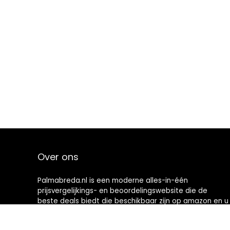
Over ons
Palmabreda.nl is een moderne alles-in-één
prijsvergelijkings- en beoordelingswebsite die de
beste deals biedt die beschikbaar zijn op amazon en u
op de hoogte houdt via de laatst toegevoegde blogs.
Alle afbeeldingen zijn auteursrechtelijk beschermd