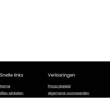
Snelle links
Verklaringen
Home
Privacybeleid
Alles winkelen
algemene voorwaarden
Blogs
Gelieerde
openbaarmaking
Onze webshops