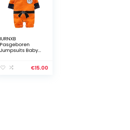
IURNXB
Pasgeboren
Jumpsuits Baby
Mooie Lange
Mouw Cartoon
Romper
€
15.00
Babykleertjes