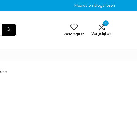
Nieuws en blogs lezen
0
Vergelijken
verlanglijst
gram